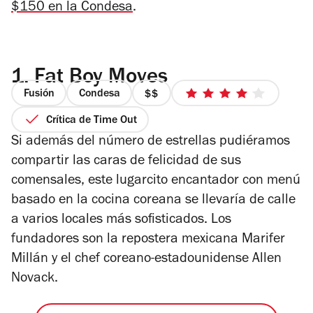
$150 en la Condesa
.
1.
Fat Boy Moves
Fusión
Condesa
precio
4
2
de
Crítica de Time Out
de
5
Si además del número de estrellas pudiéramos
4
estrellas
compartir las caras de felicidad de sus
comensales, este lugarcito encantador con menú
basado en la cocina coreana se llevaría de calle
a varios locales más sofisticados. Los
fundadores son la repostera mexicana Marifer
Millán y el chef coreano-estadounidense Allen
Novack.