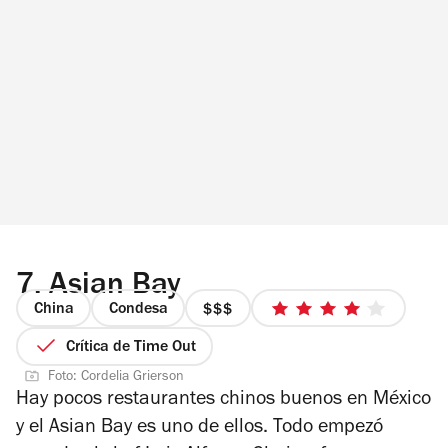
7.
Asian Bay
China
Condesa
precio
4
3
de
Crítica de Time Out
de
5
Foto: Cordelia Grierson
4
estrellas
Hay pocos restaurantes chinos buenos en México
y el Asian Bay es uno de ellos. Todo empezó