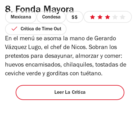
8.
Fonda Mayora
Mexicana
Condesa
precio
3
2
de
Crítica de Time Out
de
5
En el menú se asoma la mano de Gerardo
4
estrellas
Vázquez Lugo, el chef de Nicos. Sobran los
pretextos para desayunar, almorzar y comer:
huevos encamisados, chilaquiles, tostadas de
ceviche verde y gorditas con tuétano.
Leer La Crítica