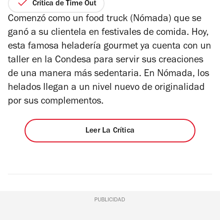
1
de
Crítica de Time Out
de
5
Comenzó como un food truck (Nómada) que se
4
estrellas
ganó a su clientela en festivales de comida. Hoy,
esta famosa heladería gourmet ya cuenta con un
taller en la Condesa para servir sus creaciones
de una manera más sedentaria. En Nómada, los
helados llegan a un nivel nuevo de originalidad
por sus complementos.
Leer La Crítica
PUBLICIDAD