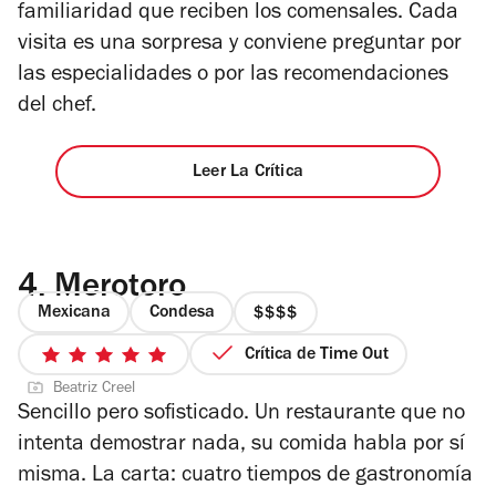
familiaridad que reciben los comensales. Cada
visita es una sorpresa y conviene preguntar por
las especialidades o por las recomendaciones
del chef.
Leer La Crítica
4.
Merotoro
Mexicana
Condesa
precio
4
Crítica de Time Out
5
de
Beatriz Creel
de
4
Sencillo pero sofisticado. Un restaurante que no
5
intenta demostrar nada, su comida habla por sí
estrellas
misma. La carta: cuatro tiempos de gastronomía