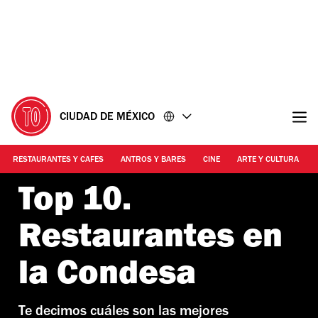
Ir
Ir
al
al
contenido
pie
de
página
CIUDAD DE MÉXICO
RESTAURANTES Y CAFES
ANTROS Y BARES
CINE
ARTE Y CULTURA
Top 10.
Restaurantes en
la Condesa
Te decimos cuáles son las mejores