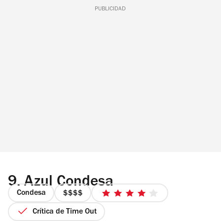
PUBLICIDAD
9.
Azul Condesa
Condesa
precio
4
4
de
Crítica de Time Out