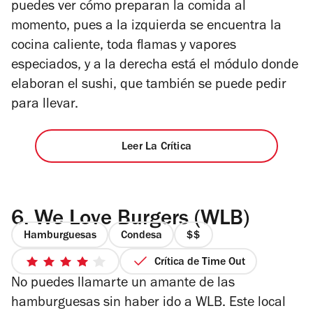
puedes ver cómo preparan la comida al
momento, pues a la izquierda se encuentra la
cocina caliente, toda flamas y vapores
especiados, y a la derecha está el módulo donde
elaboran el sushi, que también se puede pedir
para llevar.
Leer La Crítica
6.
We Love Burgers (WLB)
Hamburguesas
Condesa
precio
2
Crítica de Time Out
4
de
No puedes llamarte un amante de las
de
4
5
hamburguesas sin haber ido a WLB. Este local