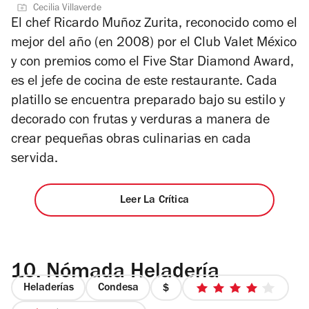
de
5
Cecilia Villaverde
4
estrellas
El chef Ricardo Muñoz Zurita, reconocido como el
mejor del año (en 2008) por el Club Valet México
y con premios como el Five Star Diamond Award,
es el jefe de cocina de este restaurante. Cada
platillo se encuentra preparado bajo su estilo y
decorado con frutas y verduras a manera de
crear pequeñas obras culinarias en cada
servida.
Leer La Crítica
10.
Nómada Heladería
Heladerías
Condesa
precio
4