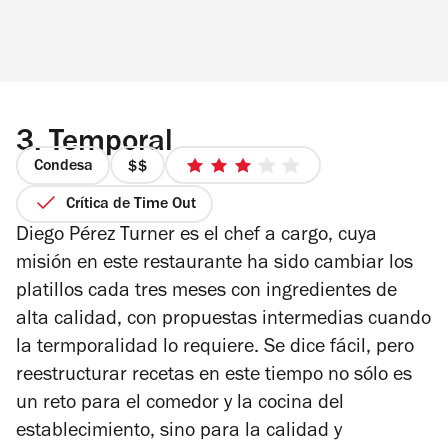
3.
Temporal
Condesa
precio
3
2
de
Crítica de Time Out
de
5
Diego Pérez Turner es el chef a cargo, cuya
4
estrellas
misión en este restaurante ha sido cambiar los
platillos cada tres meses con ingredientes de
alta calidad, con propuestas intermedias cuando
la termporalidad lo requiere. Se dice fácil, pero
reestructurar recetas en este tiempo no sólo es
un reto para el comedor y la cocina del
establecimiento, sino para la calidad y