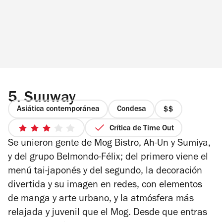
5.
Suuway
Asiática contemporánea
Condesa
precio
2
Crítica de Time Out
3
de
Se unieron gente de Mog Bistro, Ah-Un y Sumiya,
de
4
5
y del grupo Belmondo-Félix; del primero viene el
estrellas
menú tai-japonés y del segundo, la decoración
divertida y su imagen en redes, con elementos
de manga y arte urbano, y la atmósfera más
relajada y juvenil que el Mog. Desde que entras