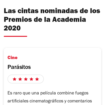
Las cintas nominadas de los
Premios de la Academia
2020
Cine
Parásitos
5
de
5
Es raro que una película combine fuegos
estrellas
artificiales cinematográficos y comentarios