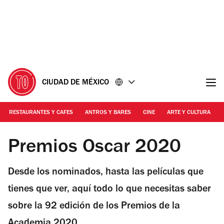
Ir
Ir
al
al
contenido
pie
de
página
CIUDAD DE MÉXICO
RESTAURANTES Y CAFES
ANTROS Y BARES
CINE
ARTE Y CULTURA
Foto: Cortesía de la producción
Premios Oscar 2020
Desde los nominados, hasta las películas que
tienes que ver, aquí todo lo que necesitas saber
sobre la 92 edición de los Premios de la