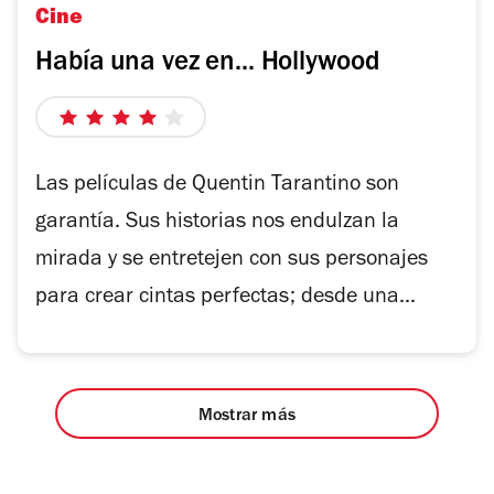
Cine
Había una vez en... Hollywood
4
de
5
Las películas de Quentin Tarantino son
estrellas
garantía. Sus historias nos endulzan la
mirada y se entretejen con sus personajes
para crear cintas perfectas; desde una...
Mostrar más