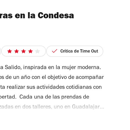
ras en la Condesa
Crítica de Time Out
4
de
a Salido, inspirada en la mujer moderna.
5
estrellas
os de un año con el objetivo de acompañar
ta realizar sus actividades cotidianas con
libertad. Cada una de las prendas de
zadas en dos talleres, uno en Guadalajara y
ncontrarás colecciones limitadas y
ncantó de las prendas es la ligereza de sus