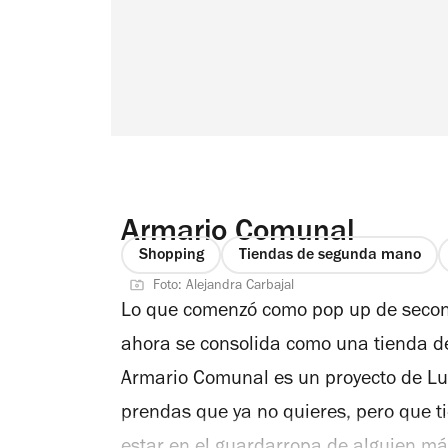
personalidad y estilo de vida. ¿Tienes
sabes qué fit van con tu silueta? En la
que te permitirá encontrar piezas par
Woman es un espacio que apuesta por l
independientes nacionales nos parece
visita encontrarás una pieza distinta,
ti, así que te recomendamos convertirte
Armario Comunal
el mundo! Pues entre marcas emergent
Shopping
Tiendas de segunda mano
sentir que llega la inspo. Te recomend
Foto: Alejandra Carbajal
lugar y probarte accesorios o armar lo
Lo que comenzó como pop up de seco
se encargará personalmente de guiart
ahora se consolida como una tienda 
también es incluir...
Armario Comunal es un proyecto de Luc
prendas que ya no quieres, pero que ti