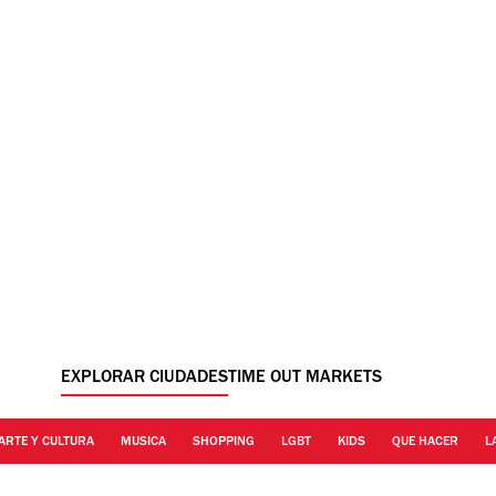
EXPLORAR CIUDADES
TIME OUT MARKETS
ARTE Y CULTURA
MUSICA
SHOPPING
LGBT
KIDS
QUE HACER
L