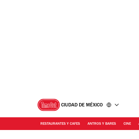
Ir
Ir
al
al
contenido
pie
de
página
CIUDAD DE MÉXICO
RESTAURANTES Y CAFES
ANTROS Y BARES
CINE