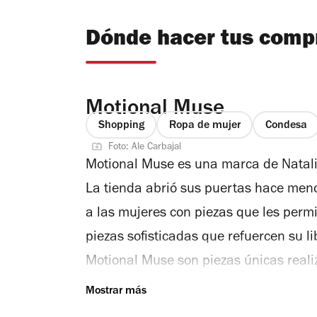
Dónde hacer tus comp
Motional Muse
Shopping
Ropa de mujer
Condesa
Foto: Ale Carbajal
Motional Muse es una marca de Natali
La tienda abrió sus puertas hace men
a las mujeres con piezas que les permi
piezas sofisticadas que refuercen su 
Motional Muse son piezas únicas reali
otro en la Ciudad de México. Así que e
exclusivas de la marca. Algo que nos e