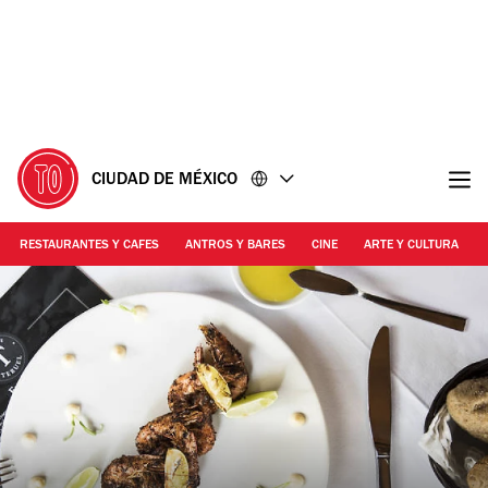
Ir
Ir
al
al
contenido
pie
de
página
CIUDAD DE MÉXICO
RESTAURANTES Y CAFES
ANTROS Y BARES
CINE
ARTE Y CULTURA