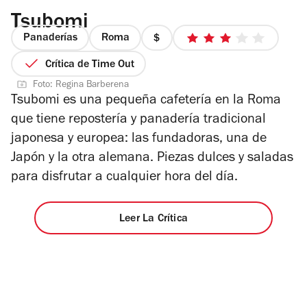
Tsubomi
Panaderías
Roma
precio
3
1
de
Crítica de Time Out
de
5
Foto: Regina Barberena
4
estrellas
Tsubomi es una pequeña cafetería en la Roma
que tiene repostería y panadería tradicional
japonesa y europea: las fundadoras, una de
Japón y la otra alemana. Piezas dulces y saladas
para disfrutar a cualquier hora del día.
Leer La Crítica