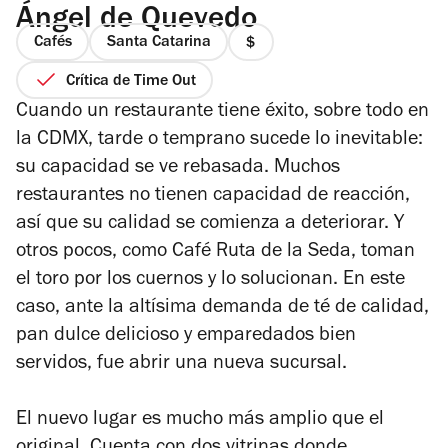
Ángel de Quevedo
Cafés
Santa Catarina
precio
1
Crítica de Time Out
de
Cuando un restaurante tiene éxito, sobre todo en
4
la CDMX, tarde o temprano sucede lo inevitable:
su capacidad se ve rebasada. Muchos
restaurantes no tienen capacidad de reacción,
así que su calidad se comienza a deteriorar. Y
otros pocos, como Café Ruta de la Seda, toman
el toro por los cuernos y lo solucionan. En este
caso, ante la altísima demanda de té de calidad,
pan dulce delicioso y emparedados bien
servidos, fue abrir una nueva sucursal.
El nuevo lugar es mucho más amplio que el