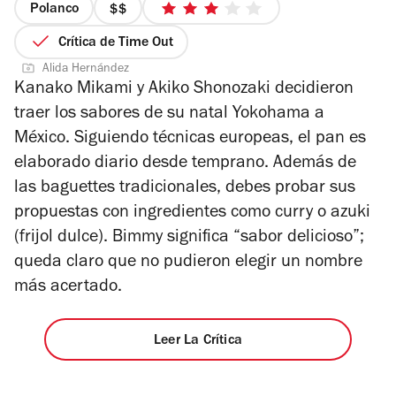
Polanco
precio
3
2
de
Crítica de Time Out
de
5
Alida Hernández
4
estrellas
Kanako Mikami y Akiko Shonozaki decidieron
traer los sabores de su natal Yokohama a
México. Siguiendo técnicas europeas, el pan es
elaborado diario desde temprano. Además de
las baguettes tradicionales, debes probar sus
propuestas con ingredientes como curry o azuki
(frijol dulce). Bimmy significa “sabor delicioso”;
queda claro que no pudieron elegir un nombre
más acertado.
Leer La Crítica