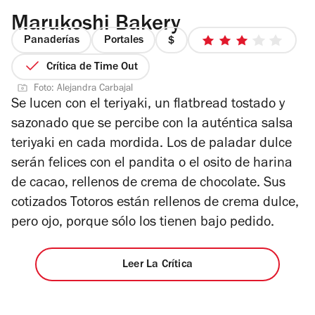
Marukoshi Bakery
Panaderías
Portales
precio
3
1
de
Crítica de Time Out
de
5
Foto: Alejandra Carbajal
4
estrellas
Se lucen con el teriyaki, un flatbread tostado y
sazonado que se percibe con la auténtica salsa
teriyaki en cada mordida. Los de paladar dulce
serán felices con el pandita o el osito de harina
de cacao, rellenos de crema de chocolate. Sus
cotizados Totoros están rellenos de crema dulce,
pero ojo, porque sólo los tienen bajo pedido.
Leer La Crítica