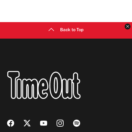
C
Back to Top