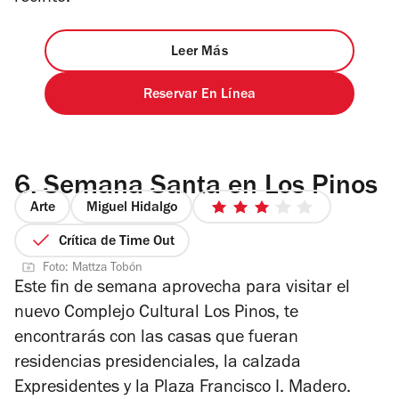
Leer Más
Reservar En Línea
6.
Semana Santa en Los Pinos
Arte
Miguel Hidalgo
3
de
Crítica de Time Out
5
Foto: Mattza Tobón
estrellas
Este fin de semana aprovecha para visitar el
nuevo Complejo Cultural Los Pinos, te
encontrarás con las casas que fueran
residencias presidenciales, la calzada
Expresidentes y la Plaza Francisco I. Madero.