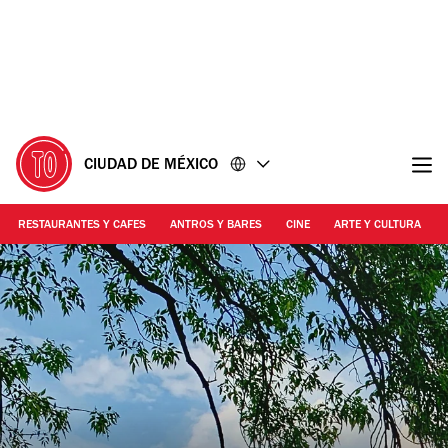
Ir
Ir
al
al
contenido
pie
de
página
CIUDAD DE MÉXICO
RESTAURANTES Y CAFES
ANTROS Y BARES
CINE
ARTE Y CULTURA