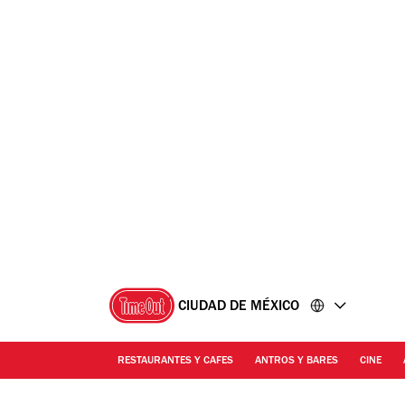
Ir
Ir
al
al
contenido
pie
de
página
CIUDAD DE MÉXICO
RESTAURANTES Y CAFES
ANTROS Y BARES
CINE