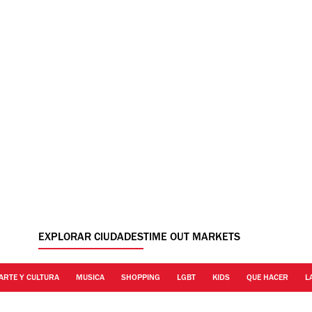
EXPLORAR CIUDADES
TIME OUT MARKETS
ARTE Y CULTURA
MUSICA
SHOPPING
LGBT
KIDS
QUE HACER
L