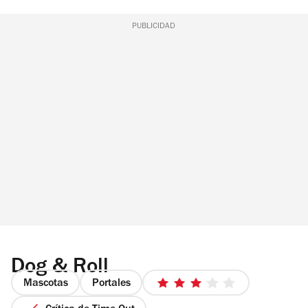
PUBLICIDAD
Dog & Roll
Mascotas
Portales
3
de