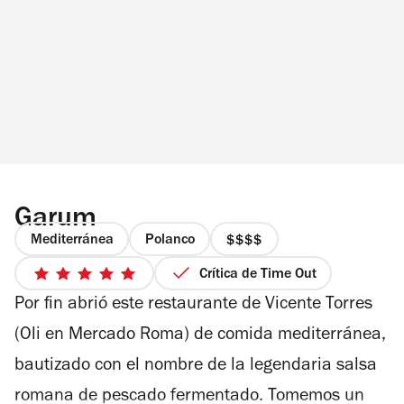
hay preparaciones con sandía, guanábana y
limón, junto con otros factores sorpresa como las
burbujas de humo de fresa. De ese lado, el chef
Juan Arroyo basó su menú en elementos
asiáticos: de entrada hay sashimis como el de
atún con un toque picante de habanero con
mango, aguacate y ajonjolí tostado, o el de
Garum
Mediterránea
Polanco
huachinango con vinagreta de cítricos. Los crab
precio
4
cakes...
Crítica de Time Out
5
de
Por fin abrió este restaurante de Vicente Torres
de
4
5
(Oli en Mercado Roma) de comida mediterránea,
estrellas
bautizado con el nombre de la legendaria salsa
romana de pescado fermentado. Tomemos un