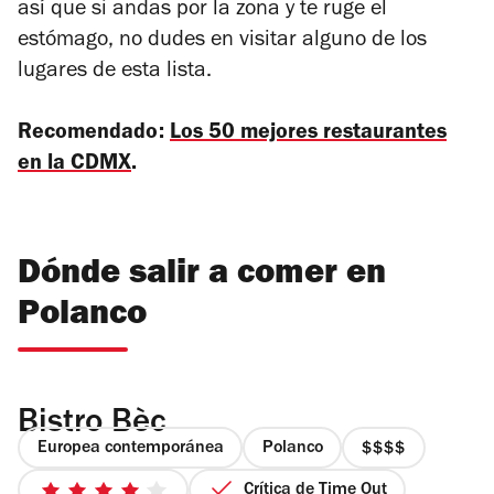
así que si andas por la zona y te ruge el
estómago, no dudes en visitar alguno de los
lugares de esta lista.
Recomendado:
Los 50 mejores restaurantes
en la CDMX
.
Dónde salir a comer en
Polanco
Bistro Bèc
Europea contemporánea
Polanco
precio
4
Crítica de Time Out