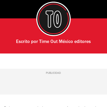
Escrito por
Time Out México editores
PUBLICIDAD