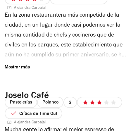
4
de
Alejandra Carbajal
de
4
En la zona restaurantera más competida de la
5
estrellas
ciudad, en un lugar donde casi podemos ver la
misma cantidad de chefs y cocineros que de
civiles en los parques, este establecimiento que
aún no ha cumplido su primer aniversario, se ha
colocado como uno de los lugares más trendy de
la escena gastronómica citadina. Este
“bistró contemporáneo” –como es definido con
Joselo Café
acierto por sus dueños– tiene la magia de
Pastelerías
Polanco
hacerte sentir en un lugar de amigos. Una
precio
3
1
de
Crítica de Time Out
espectacular barra de mármol donde puedes
de
5
Alejandra Carbajal
pedir de cenar al estilo neoyorkino, una terraza
4
estrellas
Mucha gente lo afirma: el mejor espresso de