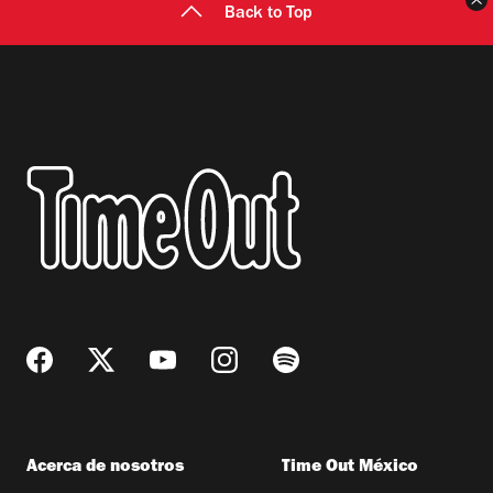
Back to Top
discreta monocromía en café y beige y al primer
argentinas de Salta, Patagonia, Mendoza y San
bocado te sorrajan un trancazo de sabores
Juan. Un Graffigna cabernet es el elegido para el
profundos y carnosos, suavizado por la yema...
viaje. Brújula atinada. Los entrantes de mar y
tierra ofrecen tostadas de ceviche y atún, tacos
de pato y carpaccio de rib-eye. Por su parte, el
menú del raw bar se muestra suculento:
ostiones, king crab, pata de mula y almeja
chocolata se acompañan con salsas de la casa a
elegir. También hay cuatro variedades de
tiraditos. El de pescado con ajis amarillos y leche
de tigre opta por acompañarse de tortas de
plátano (¿quién dijo que las tostadas son
Acerca de nosotros
Time Out México
necesarias?), cuya consistencia seca logra un