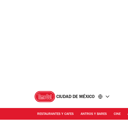
Ir
Ir
al
al
contenido
pie
de
página
CIUDAD DE MÉXICO
RESTAURANTES Y CAFES
ANTROS Y BARES
CINE