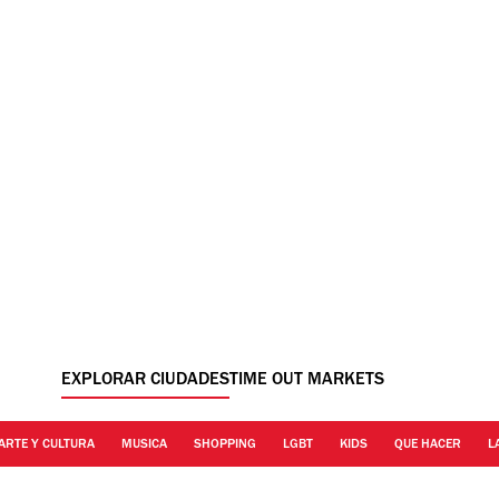
EXPLORAR CIUDADES
TIME OUT MARKETS
ARTE Y CULTURA
MUSICA
SHOPPING
LGBT
KIDS
QUE HACER
L