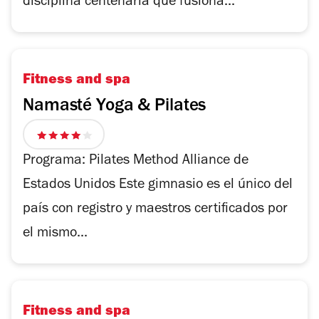
disciplina centenaria que fusiona...
Fitness and spa
Namasté Yoga & Pilates
4
de
Programa: Pilates Method Alliance de
5
Estados Unidos Este gimnasio es el único del
estrellas
país con registro y maestros certificados por
el mismo...
Fitness and spa