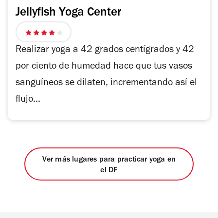
Jellyfish Yoga Center
4
de
Realizar yoga a 42 grados centígrados y 42
5
por ciento de humedad hace que tus vasos
estrellas
sanguíneos se dilaten, incrementando así el
flujo...
Ver más lugares para practicar yoga en
el DF