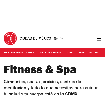
Ir
Ir
al
al
contenido
pie
de
página
CIUDAD DE MÉXICO
RESTAURANTES Y CAFES
ANTROS Y BARES
CINE
ARTE Y CULTURA
Fitness & Spa
Gimnasios, spas, ejercicios, centros de
meditación y todo lo que necesitas para cuidar
tu salud y tu cuerpo está en la CDMX