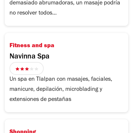
demasiado abrumadoras, un masaje podría
no resolver todos...
Fitness and spa
Navinna Spa
3
de
Un spa en Tlalpan con masajes, faciales,
5
manicure, depilación, microblading y
estrellas
extensiones de pestañas
Shopping