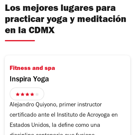
Los mejores lugares para
practicar yoga y meditación
en la CDMX
Fitness and spa
Inspira Yoga
4
de
Alejandro Quiyono, primer instructor
5
certificado ante el Instituto de Acroyoga en
estrellas
Estados Unidos, la define como una