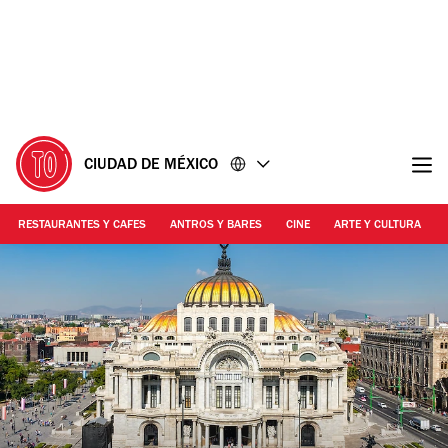
Ir
Ir
al
al
contenido
pie
de
página
CIUDAD DE MÉXICO
RESTAURANTES Y CAFES
ANTROS Y BARES
CINE
ARTE Y CULTURA