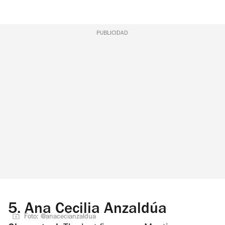
PUBLICIDAD
5.
Ana Cecilia Anzaldúa
Foto: @anacecianzaldua