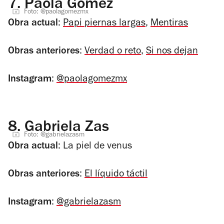
7.
Paola Gómez
Foto: @paolagomezmx
Obra actual
:
Papi piernas largas
,
Mentiras
Obras anteriores
:
Verdad o reto
,
Si nos dejan
Instagram
:
@paolagomezmx
8.
Gabriela Zas
Foto: @gabrielazasm
Obra actual
:
La piel de venus
Obras anteriores
:
El líquido táctil
Instagram
:
@gabrielazasm