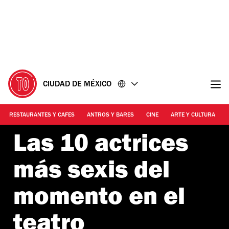
Ir
Ir
al
al
contenido
pie
de
página
CIUDAD DE MÉXICO
RESTAURANTES Y CAFES
ANTROS Y BARES
CINE
ARTE Y CULTURA
Las 10 actrices
más sexis del
momento en el
teatro