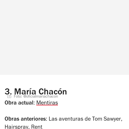
3.
María Chacón
Foto: @oficialmariachacon
Obra actual
:
Mentiras
Obras anteriores
:
Las aventuras de Tom Sawyer
,
Hairspray
,
Rent