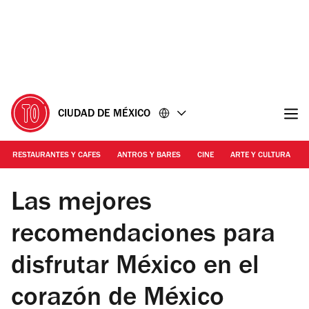
Ir
Ir
al
al
contenido
pie
de
página
CIUDAD DE MÉXICO
RESTAURANTES Y CAFES
ANTROS Y BARES
CINE
ARTE Y CULTURA
Foto: Mattza Tobón
Las mejores
recomendaciones para
disfrutar México en el
corazón de México