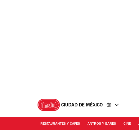
Ir
Ir
al
al
contenido
pie
de
página
CIUDAD DE MÉXICO
RESTAURANTES Y CAFES
ANTROS Y BARES
CINE