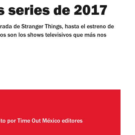
s series de 2017
ada de Stranger Things, hasta el estreno de
s son los shows televisivos que más nos
ito por
Time Out México editores