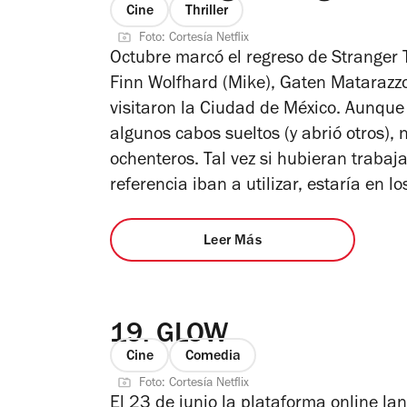
Cine
Thriller
Foto: Cortesía Netflix
Octubre marcó el regreso de
Stranger 
Finn Wolfhard (Mike), Gaten Matarazzo
visitaron la Ciudad de México. Aunqu
algunos cabos sueltos (y abrió otros),
ochenteros. Tal vez si hubieran trabaj
referencia iban a utilizar, estaría en l
Leer Más
19.
GLOW
Cine
Comedia
Foto: Cortesía Netflix
El 23 de junio la plataforma online la