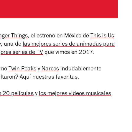
nger Things
, el estreno en México de
This is Us
y
, una de
las mejores series de animadas para
jores series de TV
que vimos en 2017.
como
Twin Peaks
y
Narcos
indudablemente
ltaron? Aquí nuestras favoritas.
s 20 películas
y
los mejores videos musicales