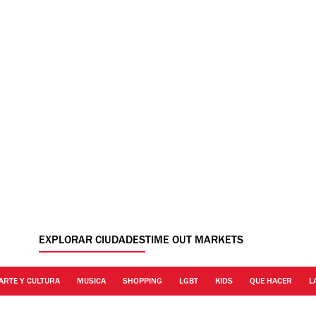
EXPLORAR CIUDADES
TIME OUT MARKETS
ARTE Y CULTURA
MUSICA
SHOPPING
LGBT
KIDS
QUE HACER
L