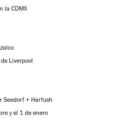
en la CDMX
zalco
de Liverpool
er Seedorf + Harfush
re y el 1 de enero