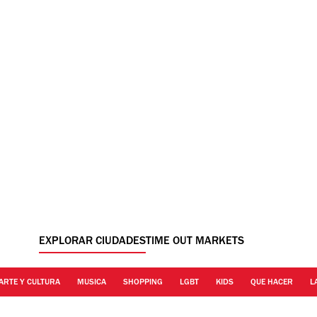
EXPLORAR CIUDADES
TIME OUT MARKETS
ARTE Y CULTURA
MUSICA
SHOPPING
LGBT
KIDS
QUE HACER
L