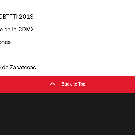
 LGBTTTI 2018
re en la CDMX
ones
e de Zacatecas
Back to Top