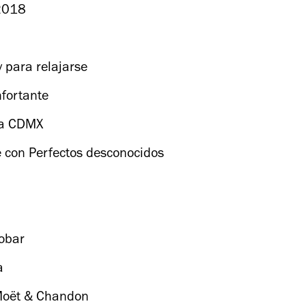
 2018
 para relajarse
nfortante
 la CDMX
e con Perfectos desconocidos
obar
a
 Moët & Chandon