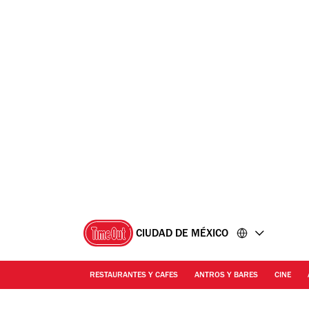
Ir
Ir
al
al
contenido
pie
de
página
CIUDAD DE MÉXICO
RESTAURANTES Y CAFES
ANTROS Y BARES
CINE