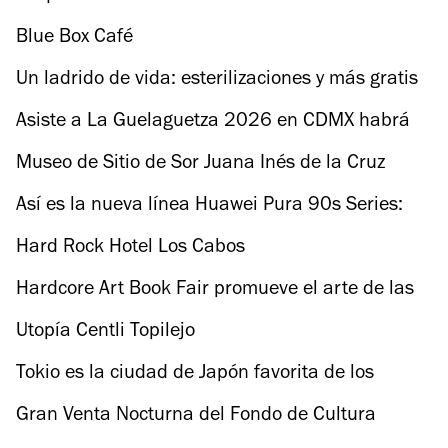
espacial sobre el amor del pasado
Blue Box Café
Un ladrido de vida: esterilizaciones y más gratis
Asiste a La Guelaguetza 2026 en CDMX habrá
comida y artesanías
Museo de Sitio de Sor Juana Inés de la Cruz
Así es la nueva línea Huawei Pura 90s Series:
cámara de 200 megapixeles
Hard Rock Hotel Los Cabos
Hardcore Art Book Fair promueve el arte de las
publicaciones independientes
Utopía Centli Topilejo
Tokio es la ciudad de Japón favorita de los
mexicanos
Gran Venta Nocturna del Fondo de Cultura