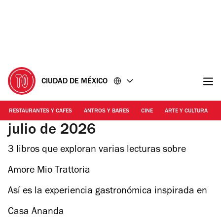
Ir
Ir
al
al
contenido
pie
de
página
CIUDAD DE MÉXICO
RESTAURANTES Y CAFES
ANTROS Y BARES
CINE
ARTE Y CULTURA
julio de 2026
3 libros que exploran varias lecturas sobre
Acapulco
Amore Mio Trattoria
Así es la experiencia gastronómica inspirada en
Harry Potter
Casa Ananda