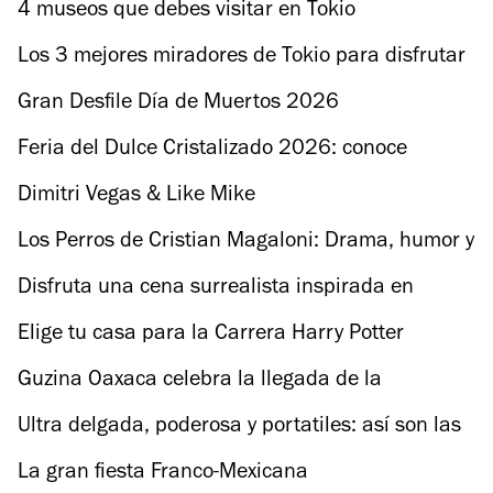
Económica 2026
4 museos que debes visitar en Tokio
Los 3 mejores miradores de Tokio para disfrutar
de la capital japonesa
Gran Desfile Día de Muertos 2026
Feria del Dulce Cristalizado 2026: conoce
cuándo será en Xochimilco
Dimitri Vegas & Like Mike
Los Perros de Cristian Magaloni: Drama, humor y
crisis familiar
Disfruta una cena surrealista inspirada en
artistas mexicanas
Elige tu casa para la Carrera Harry Potter
Quidditch Fun Run 2026
Guzina Oaxaca celebra la llegada de la
Guelaguetza con un menú especial
Ultra delgada, poderosa y portatiles: así son las
nuevas MatePad Air
La gran fiesta Franco-Mexicana