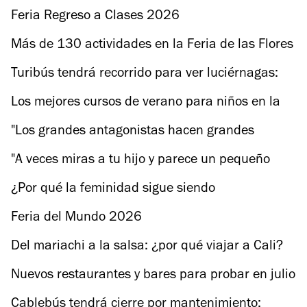
vacaciones de verano
Feria Regreso a Clases 2026
Más de 130 actividades en la Feria de las Flores
en San Ángel
Turibús tendrá recorrido para ver luciérnagas:
conoce cuándo
Los mejores cursos de verano para niños en la
CDMX 2026
"Los grandes antagonistas hacen grandes
historias": Tony Dalton sobre Sugar
"A veces miras a tu hijo y parece un pequeño
monstruo": Rupert Grint y su viaje en Engendro
¿Por qué la feminidad sigue siendo
subestimada? El elenco de Elle responde
Feria del Mundo 2026
Del mariachi a la salsa: ¿por qué viajar a Cali?
Nuevos restaurantes y bares para probar en julio
Cablebús tendrá cierre por mantenimiento: