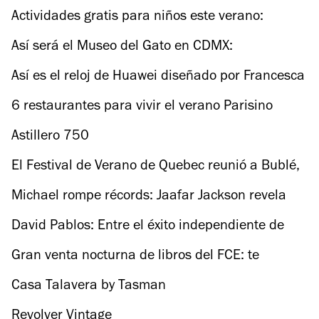
Actividades gratis para niños este verano:
talleres, obras y más
Así será el Museo del Gato en CDMX:
actividades, sede y costo
Así es el reloj de Huawei diseñado por Francesca
Amfitheatrof
6 restaurantes para vivir el verano Parisino
Astillero 750
El Festival de Verano de Quebec reunió a Bublé,
Muse y a más de un millón de visitantes
Michael rompe récords: Jaafar Jackson revela
cómo revivió al Rey del Pop en la pantalla
David Pablos: Entre el éxito independiente de
“En el camino” y su regreso a Venecia
Gran venta nocturna de libros del FCE: te
decimos cuándo será
Casa Talavera by Tasman
Revolver Vintage