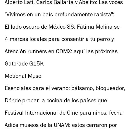
Alberto Lati, Carlos Ballarta y Abelito: Las voces
detrás de Minions y Monstruos
"Vivimos en un país profundamente racista":
Mayra Batalla por Una Familia complicada
El lado oscuro de México 86: Fátima Molina se
sincera sobre "No tengo miedo"
4 marcas locales para consentir a tu perro y
apoyar emprendedores
Atención runners en CDMX: aquí las próximas
carreras imperdibles
Gatorade G15K
Motional Muse
Esenciales para el verano: bálsamo, bloqueador,
joyería y más
Dónde probar la cocina de los países que
llegaron a cuartos de final
Festival Internacional de Cine para niños: fecha
y actividades
Adiós museos de la UNAM: estos cerraron por