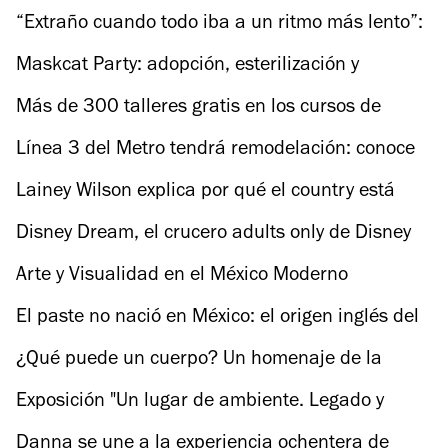
personaje es una expansión de uno mismo”
“Extraño cuando todo iba a un ritmo más lento”:
Tom Everett Scott sobre Elle
Maskcat Party: adopción, esterilización y
donaciones para gatitos
Más de 300 talleres gratis en los cursos de
verano de las FARO
Línea 3 del Metro tendrá remodelación: conoce
cómo será y cuándo
Lainey Wilson explica por qué el country está
conquistando al mundo
Disney Dream, el crucero adults only de Disney
que debes conocer
Arte y Visualidad en el México Moderno
El paste no nació en México: el origen inglés del
platillo más conocido de Hidalgo
¿Qué puede un cuerpo? Un homenaje de la
danza a las madres buscadoras.
Exposición "Un lugar de ambiente. Legado y
disidencia"
Danna se une a la experiencia ochentera de