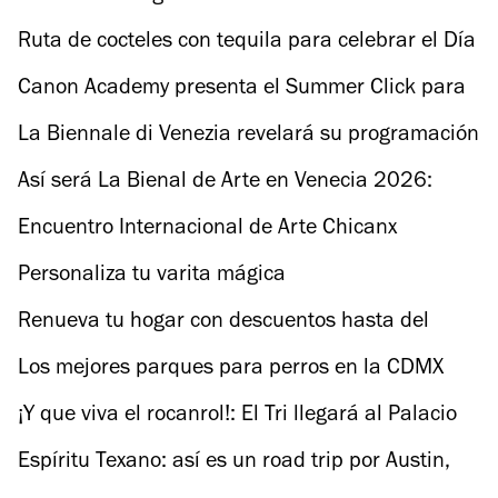
Ruta de cocteles con tequila para celebrar el Día
del Tequila
Canon Academy presenta el Summer Click para
infancias y juventudes
La Biennale di Venezia revelará su programación
de cine
Así será La Bienal de Arte en Venecia 2026:
fechas, costos y más
Encuentro Internacional de Arte Chicanx
Personaliza tu varita mágica
Renueva tu hogar con descuentos hasta del
70%: te decimos el lugar
Los mejores parques para perros en la CDMX
¡Y que viva el rocanrol!: El Tri llegará al Palacio
de los Deportes
Espíritu Texano: así es un road trip por Austin,