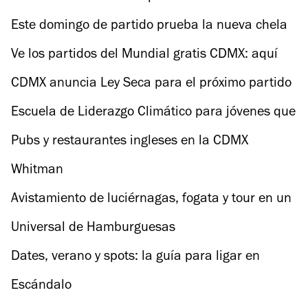
conoce fechas y cuándo
Este domingo de partido prueba la nueva chela
de Bussifame
Ve los partidos del Mundial gratis CDMX: aquí
sedes y pantallas
CDMX anuncia Ley Seca para el próximo partido
de México
Escuela de Liderazgo Climático para jóvenes que
buscan justicia climática
Pubs y restaurantes ingleses en la CDMX
Whitman
Avistamiento de luciérnagas, fogata y tour en un
huerto en CDMX
Universal de Hamburguesas
Dates, verano y spots: la guía para ligar en
Bumble (y salir ganando)
Escándalo