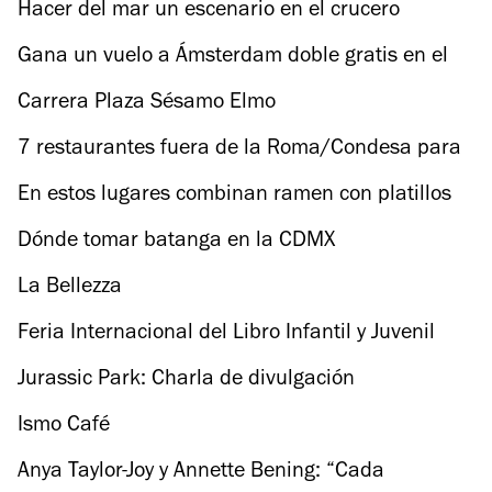
Fredericksburg y Houston
Hacer del mar un escenario en el crucero
Norwegian Luna
Gana un vuelo a Ámsterdam doble gratis en el
Rally en Bici CDMX
Carrera Plaza Sésamo Elmo
7 restaurantes fuera de la Roma/Condesa para
una primera cita
En estos lugares combinan ramen con platillos
mexicanos
Dónde tomar batanga en la CDMX
La Bellezza
Feria Internacional del Libro Infantil y Juvenil
CENART
Jurassic Park: Charla de divulgación
Ismo Café
Anya Taylor-Joy y Annette Bening: “Cada