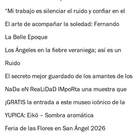
Mentiras All Stars
“Mi trabajo es silenciar el ruido y confiar en el
instinto”: Thomas Kail sobre ‘Moana’
El arte de acompañar la soledad: Fernando
Eimbcke reflexiona sobre Moscas
La Belle Epoque
Los Ángeles en la fiebre veraniega; así es un
destino mundial en 72 horas
Ruido
El secreto mejor guardado de los amantes de los
libros en la CDMX
NaDa eN ReaLiDaD IMpoRta una muestra que
desafía al público
¡GRATIS la entrada a este museo icónico de la
CDMX
YUPICA: Eikō – Sombra aromática
Feria de las Flores en San Ángel 2026