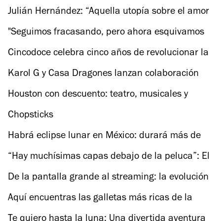
Julián Hernández: “Aquella utopía sobre el amor
gay en el cine hoy ya es una realidad”
"Seguimos fracasando, pero ahora esquivamos
balas": El elenco de Stuart Fails to Save the
Cincodoce celebra cinco años de revolucionar la
Universe
noche
Karol G y Casa Dragones lanzan colaboración
top para el Tropicoqueta Tour
Houston con descuento: teatro, musicales y
deliciosos restaurantes
Chopsticks
Habrá eclipse lunar en México: durará más de
cinco horas
“Hay muchísimas capas debajo de la peluca”: El
arte del drag según Lolita Banana y Taiga Brava
De la pantalla grande al streaming: la evolución
del cine nacional según el elenco de La Banda
Aquí encuentras las galletas más ricas de la
CDMX
Te quiero hasta la luna: Una divertida aventura