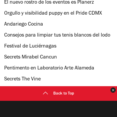
El nuevo rostro de los eventos es Planerz
Orgullo y visibilidad puppy en el Pride CDMX
2026
Andariego Cocina
Consejos para limpiar tus tenis blancos del lodo
o polvo
Festival de Luciérnagas
Secrets Mirabel Cancun
Pentimento en Laboratorio Arte Alameda
Secrets The Vine
C
Back to Top