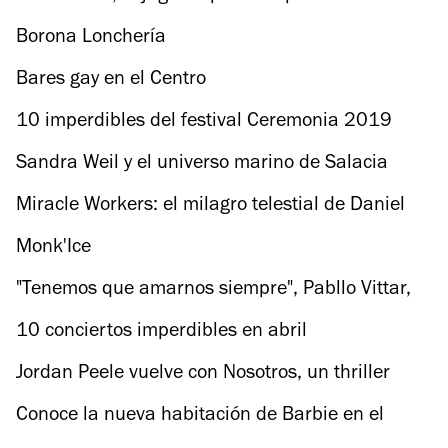
Niño
Borona Lonchería
Bares gay en el Centro
10 imperdibles del festival Ceremonia 2019
Sandra Weil y el universo marino de Salacia
Miracle Workers: el milagro telestial de Daniel
Radcliffe y Steve Buscemi
Monk'Ice
"Tenemos que amarnos siempre", Pabllo Vittar,
la drag más famosa de Brasil
10 conciertos imperdibles en abril
Jordan Peele vuelve con Nosotros, un thriller
protagonizado por Lupita Nyong'o
Conoce la nueva habitación de Barbie en el