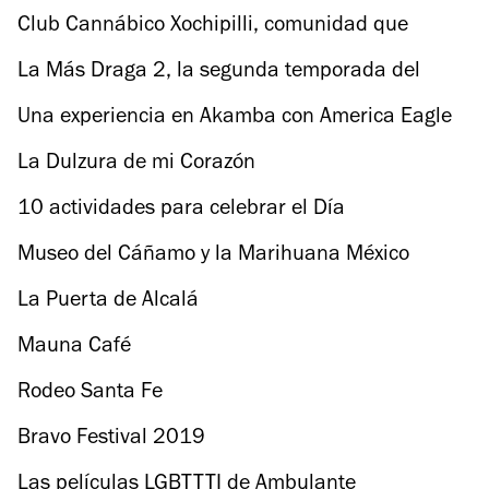
Club Cannábico Xochipilli, comunidad que
promueve la cultura de la marihuana
La Más Draga 2, la segunda temporada del
primer reality drag en México
Una experiencia en Akamba con America Eagle
La Dulzura de mi Corazón
10 actividades para celebrar el Día
Internacional de la Danza en la CDMX
Museo del Cáñamo y la Marihuana México
La Puerta de Alcalá
Mauna Café
Rodeo Santa Fe
Bravo Festival 2019
Las películas LGBTTTI de Ambulante