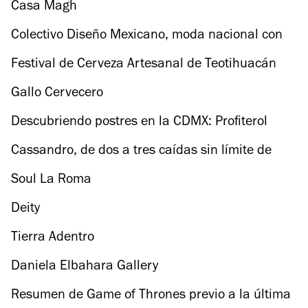
Casa Magh
Colectivo Diseño Mexicano, moda nacional con
grandes descuentos
Festival de Cerveza Artesanal de Teotihuacán
2019
Gallo Cervecero
Descubriendo postres en la CDMX: Profiterol
Glastraki
Cassandro, de dos a tres caídas sin límite de
lentejuelas
Soul La Roma
Deity
Tierra Adentro
Daniela Elbahara Gallery
Resumen de Game of Thrones previo a la última