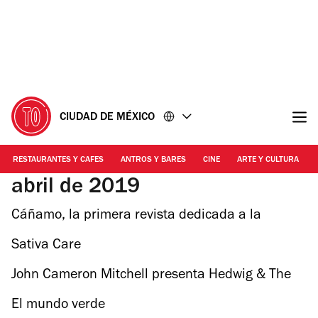
Ir
Ir
al
al
contenido
pie
de
página
CIUDAD DE MÉXICO
RESTAURANTES Y CAFES
ANTROS Y BARES
CINE
ARTE Y CULTURA
abril de 2019
Cáñamo, la primera revista dedicada a la
cultura del cannabis
Sativa Care
John Cameron Mitchell presenta Hedwig & The
Angry Inch en la CDMX
El mundo verde