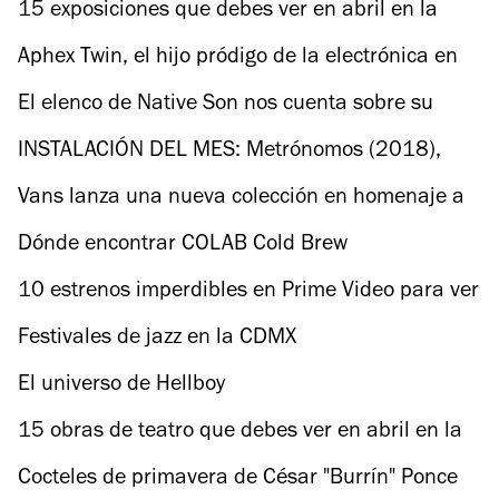
Hilton Santa Fe
15 exposiciones que debes ver en abril en la
CDMX
Aphex Twin, el hijo pródigo de la electrónica en
México
El elenco de Native Son nos cuenta sobre su
estreno en HBO
INSTALACIÓN DEL MES: Metrónomos (2018),
Rafael Lozano-Hemmer
Vans lanza una nueva colección en homenaje a
David Bowie
Dónde encontrar COLAB Cold Brew
10 estrenos imperdibles en Prime Video para ver
en abril
Festivales de jazz en la CDMX
El universo de Hellboy
15 obras de teatro que debes ver en abril en la
CDMX
Cocteles de primavera de César "Burrín" Ponce