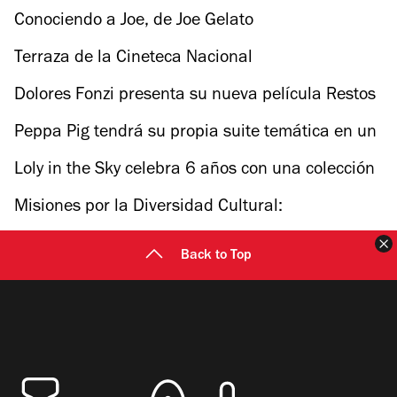
Conociendo a Joe, de Joe Gelato
Terraza de la Cineteca Nacional
Dolores Fonzi presenta su nueva película Restos
de Viento
Peppa Pig tendrá su propia suite temática en un
hotel de la CDMX
Loly in the Sky celebra 6 años con una colección
inspirada en los sueños
Misiones por la Diversidad Cultural:
Descentralización de la cultura en México
C
Back to Top