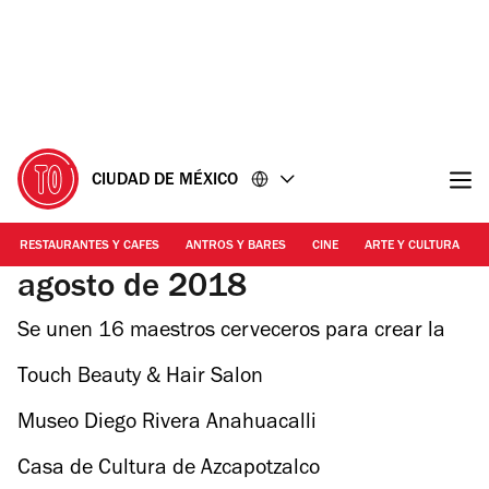
Ir
Ir
al
al
contenido
pie
de
página
CIUDAD DE MÉXICO
RESTAURANTES Y CAFES
ANTROS Y BARES
CINE
ARTE Y CULTURA
agosto de 2018
Se unen 16 maestros cerveceros para crear la
Cerveza Colectiva de México
Touch Beauty & Hair Salon
Museo Diego Rivera Anahuacalli
Casa de Cultura de Azcapotzalco