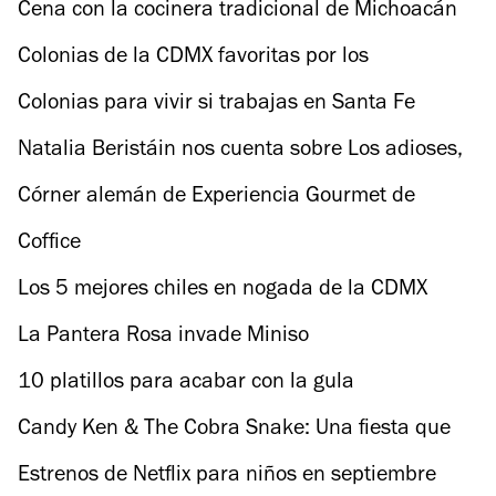
Cena con la cocinera tradicional de Michoacán
Benedicta Alejo
Colonias de la CDMX favoritas por los
extranjeros
Colonias para vivir si trabajas en Santa Fe
Natalia Beristáin nos cuenta sobre Los adioses,
película sobre la escritora Rosario Castellanos
Córner alemán de Experiencia Gourmet de
Liverpool
Coffice
Los 5 mejores chiles en nogada de la CDMX
La Pantera Rosa invade Miniso
10 platillos para acabar con la gula
Candy Ken & The Cobra Snake: Una fiesta que
romperá con los roles de género
Estrenos de Netflix para niños en septiembre