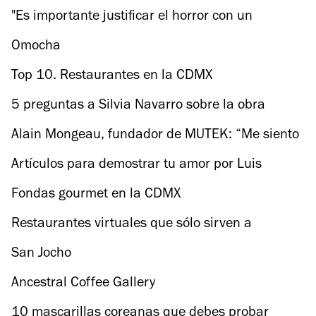
restaurante y la terraza
"Es importante justificar el horror con un
significado profundo", según el director Xavier
Omocha
Gens
Top 10. Restaurantes en la CDMX
5 preguntas a Silvia Navarro sobre la obra
Donde los mundos colapsan
Alain Mongeau, fundador de MUTEK: “Me siento
un poco celoso de MUTEK.MX”
Artículos para demostrar tu amor por Luis
Miguel
Fondas gourmet en la CDMX
Restaurantes virtuales que sólo sirven a
domicilio
San Jocho
Ancestral Coffee Gallery
10 mascarillas coreanas que debes probar