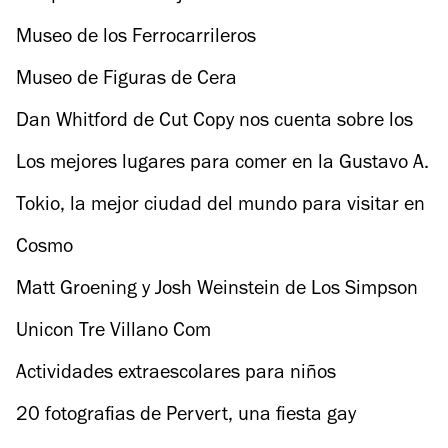
Museo de los Ferrocarrileros
Museo de Figuras de Cera
Dan Whitford de Cut Copy nos cuenta sobre los
10 años de su disco, In Ghost Colours
Los mejores lugares para comer en la Gustavo A.
Madero
Tokio, la mejor ciudad del mundo para visitar en
2018
Cosmo
Matt Groening y Josh Weinstein de Los Simpson
nos cuentan sobre su nueva serie, (Des)encanto
Unicon Tre Villano Com
Actividades extraescolares para niños
20 fotografias de Pervert, una fiesta gay