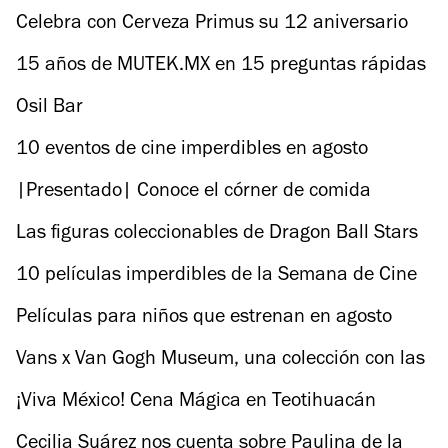
Mexicano
Celebra con Cerveza Primus su 12 aniversario
15 años de MUTEK.MX en 15 preguntas rápidas
Osil Bar
10 eventos de cine imperdibles en agosto
|Presentado| Conoce el córner de comida
italiana de Experiencia Gourmet Liverpool en la
Las figuras coleccionables de Dragon Ball Stars
CDMX
ya están en México
10 películas imperdibles de la Semana de Cine
Alemán
Películas para niños que estrenan en agosto
Vans x Van Gogh Museum, una colección con las
pinturas de Van Gogh
¡Viva México! Cena Mágica en Teotihuacán
Cecilia Suárez nos cuenta sobre Paulina de la