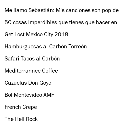
Mora, su personaje en La casa de las flores
Me llamo Sebastián: Mis canciones son pop de
autoyuda para la comunidad LGBTTTI
50 cosas imperdibles que tienes que hacer en
agosto
Get Lost Mexico City 2018
Hamburguesas al Carbón Torreón
Safari Tacos al Carbón
Mediterrannee Coffee
Cazuelas Don Goyo
Bol Montevideo AMF
French Crepe
The Hell Rock