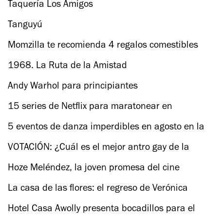
Taquería Los Amigos
Tanguyú
Momzilla te recomienda 4 regalos comestibles
1968. La Ruta de la Amistad
Andy Warhol para principiantes
15 series de Netflix para maratonear en
vacaciones
5 eventos de danza imperdibles en agosto en la
CDMX
VOTACIÓN: ¿Cuál es el mejor antro gay de la
CDMX?
Hoze Meléndez, la joven promesa del cine
mexicano nos habla sobre Ayer maravilla fui
La casa de las flores: el regreso de Verónica
Castro a la TV
Hotel Casa Awolly presenta bocadillos para el