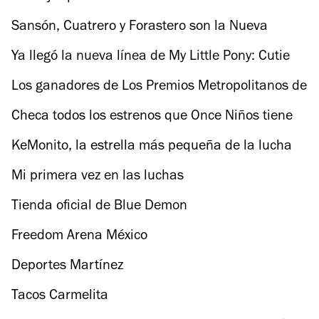
Sansón, Cuatrero y Forastero son la Nueva
Generación Dinamita del Consejo Mundial de
Ya llegó la nueva línea de My Little Pony: Cutie
Lucha Libre
Mark Crew
Los ganadores de Los Premios Metropolitanos de
Teatro
Checa todos los estrenos que Once Niños tiene
para ti
KeMonito, la estrella más pequeña de la lucha
libre
Mi primera vez en las luchas
Tienda oficial de Blue Demon
Freedom Arena México
Deportes Martínez
Tacos Carmelita