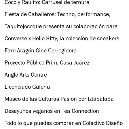
ardiente y libre de prejuicios
Coco y Raulito: Carrusel de ternura
Fiesta de Caballeros: Techno, performance,
charlas y pieles al aire
Taquitojocoque presenta su colaboración para
Ben & Frank
Converse x Hello Kitty, la colección de sneakers
de tus sueños
Faro Aragón Cine Corregidora
Proyecto Público Prim. Casa Juárez
Anglo Arts Centre
Licenciado Galería
Museo de las Culturas Pasión por Iztapalapa
Desayunos veganos en Tea Connection
Todo lo que puedes comprar en Colectivo Diseño