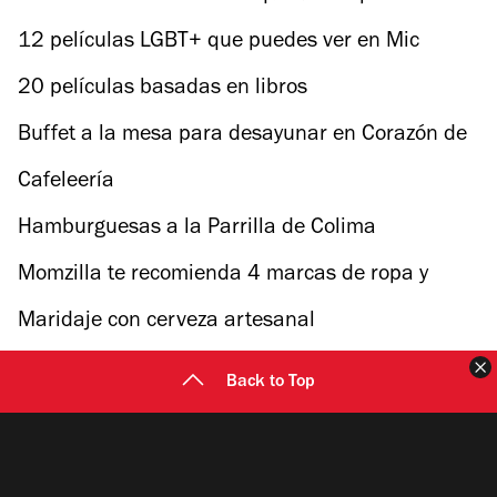
12 películas LGBT+ que puedes ver en Mic
Género 2018
20 películas basadas en libros
Buffet a la mesa para desayunar en Corazón de
Maguey
Cafeleería
Hamburguesas a la Parrilla de Colima
Momzilla te recomienda 4 marcas de ropa y
accesorios para bebés
Maridaje con cerveza artesanal
C
Back to Top