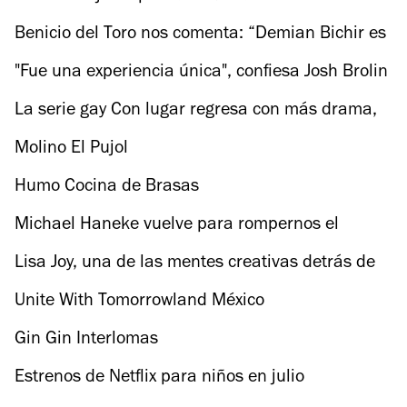
Benicio del Toro nos comenta: “Demian Bichir es
uno de mis actores favoritos”
"Fue una experiencia única", confiesa Josh Brolin
sobre la filmación en la CDMX de Sicario 2
La serie gay Con lugar regresa con más drama,
sensualidad y risas
Molino El Pujol
Humo Cocina de Brasas
Michael Haneke vuelve para rompernos el
corazón con su nueva película, Un final feliz
Lisa Joy, una de las mentes creativas detrás de
Westworld
Unite With Tomorrowland México
Gin Gin Interlomas
Estrenos de Netflix para niños en julio