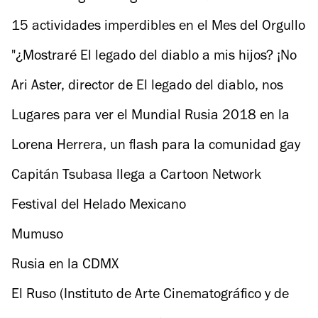
15 actividades imperdibles en el Mes del Orgullo
LGBT
"¿Mostraré El legado del diablo a mis hijos? ¡No
estoy loca!", Toni Collette
Ari Aster, director de El legado del diablo, nos
cuenta sobre su debut en pantalla grande
Lugares para ver el Mundial Rusia 2018 en la
CDMX
Lorena Herrera, un flash para la comunidad gay
Capitán Tsubasa llega a Cartoon Network
Festival del Helado Mexicano
Mumuso
Rusia en la CDMX
El Ruso (Instituto de Arte Cinematográfico y de