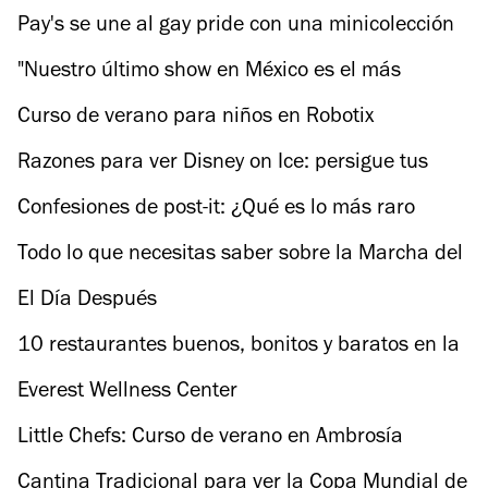
Pay's se une al gay pride con una minicolección
inspirada en el movimiento LGBT
"Nuestro último show en México es el más
importante de nuestra carrera", Joseph Mount
Curso de verano para niños en Robotix
de Metronomy
Razones para ver Disney on Ice: persigue tus
sueños
Confesiones de post-it: ¿Qué es lo más raro
(chistoso) que te ha pasado en la marcha gay?
Todo lo que necesitas saber sobre la Marcha del
Orgullo LGBTTTI en la CDMX
El Día Después
10 restaurantes buenos, bonitos y baratos en la
Roma
Everest Wellness Center
Little Chefs: Curso de verano en Ambrosía
Cantina Tradicional para ver la Copa Mundial de