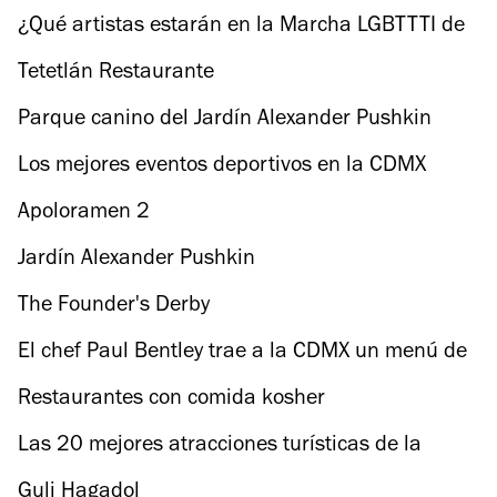
¿Qué artistas estarán en la Marcha LGBTTTI de
la CDMX este año?
Tetetlán Restaurante
Parque canino del Jardín Alexander Pushkin
Los mejores eventos deportivos en la CDMX
Apoloramen 2
Jardín Alexander Pushkin
The Founder's Derby
El chef Paul Bentley trae a la CDMX un menú de
charcutería y pastas finas en Bonito Pop Food
Restaurantes con comida kosher
Palmas
Las 20 mejores atracciones turísticas de la
CDMX
Guli Hagadol