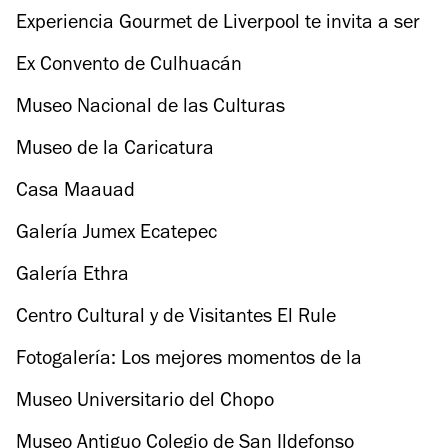
Experiencia Gourmet de Liverpool te invita a ser
parte de la Copa Mundial de Futbol Rusia 2018
Ex Convento de Culhuacán
Museo Nacional de las Culturas
Museo de la Caricatura
Casa Maauad
Galería Jumex Ecatepec
Galería Ethra
Centro Cultural y de Visitantes El Rule
Fotogalería: Los mejores momentos de la
Semana IR 2018
Museo Universitario del Chopo
Museo Antiguo Colegio de San Ildefonso