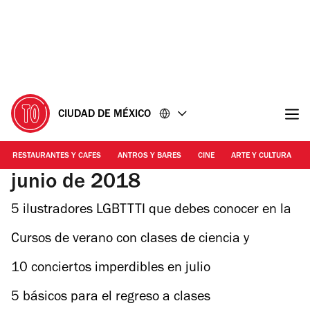
Ir
Ir
al
al
contenido
pie
de
página
CIUDAD DE MÉXICO
RESTAURANTES Y CAFES
ANTROS Y BARES
CINE
ARTE Y CULTURA
junio de 2018
5 ilustradores LGBTTTI que debes conocer en la
CDMX
Cursos de verano con clases de ciencia y
tecnología para niños
10 conciertos imperdibles en julio
5 básicos para el regreso a clases