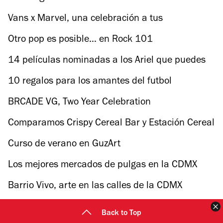
Vans x Marvel, una celebración a tus
superhéroes favoritos
Otro pop es posible… en Rock 101
14 películas nominadas a los Ariel que puedes
ver en FilminLatino
10 regalos para los amantes del futbol
BRCADE VG, Two Year Celebration
Comparamos Crispy Cereal Bar y Estación Cereal
para saber cuál es mejor
Curso de verano en GuzArt
Los mejores mercados de pulgas en la CDMX
Barrio Vivo, arte en las calles de la CDMX
C
Back to Top