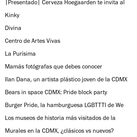
|Presentado| Cerveza Hoegaarden te invita al
Brunch Weekend
Kinky
Divina
Centro de Artes Vivas
La Purísima
Mamás fotógrafas que debes conocer
Ilan Dana, un artista plástico joven de la CDMX
Bears in space CDMX: Pride block party
Burger Pride, la hamburguesa LGBTTTI de We
Love Burgers
Los museos de historia más visitados de la
CDMX
Murales en la CDMX, ¿clásicos vs nuevos?