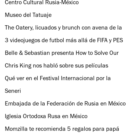
Actuación)
Centro Cultural Rusia-México
Museo del Tatuaje
The Oatery, licuados y brunch con avena de la
chef Martha Ortiz de Dulce Patria
3 videojuegos de futbol más allá de FIFA y PES
Belle & Sebastian presenta How to Solve Our
Human Problems en la CDMX
Chris King nos habló sobre sus películas
favoritas, bandas texanas y canciones tristes
Qué ver en el Festival Internacional por la
Diversidad Sexual 2018
Seneri
Embajada de la Federación de Rusia en México
Iglesia Ortodoxa Rusa en México
Momzilla te recomienda 5 regalos para papá