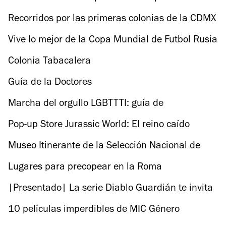
Futbol Rusia 2018
Recorridos por las primeras colonias de la CDMX
Vive lo mejor de la Copa Mundial de Futbol Rusia
2018 en la CDMX
Colonia Tabacalera
Guía de la Doctores
Marcha del orgullo LGBTTTI: guía de
supervivencia
Pop-up Store Jurassic World: El reino caído
Museo Itinerante de la Selección Nacional de
México
Lugares para precopear en la Roma
|Presentado| La serie Diablo Guardián te invita
a probar las delicias de Nueva York en la CDMX
10 películas imperdibles de MIC Género